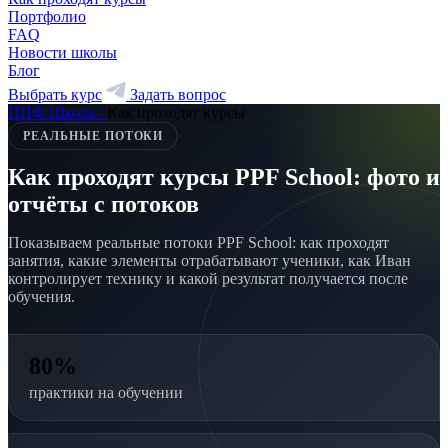
Портфолио
FAQ
Новости школы
Блог
Выбрать курс
Задать вопрос
ППФ Школа
/
Как проходят курсы
РЕАЛЬНЫЕ ПОТОКИ
Как проходят курсы PPF School: фото и
отчёты с потоков
Показываем реальные потоки PPF School: как проходят
занятия, какие элементы отрабатывают ученики, как Иван
контролирует технику и какой результат получается после
обучения.
80%
практики на обучении