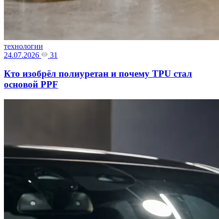
технологии
24.07.2026
31
Кто изобрёл полиуретан и почему TPU стал
основой PPF