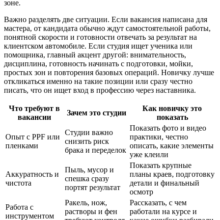
зоне.
Важно разделять две ситуации. Если вакансия написана для
мастера, от кандидата обычно ждут самостоятельной работы,
понятной скорости и готовности отвечать за результат на
клиентском автомобиле. Если студия ищет ученика или
помощника, главный акцент другой: внимательность,
дисциплина, готовность начинать с подготовки, мойки,
простых зон и повторения базовых операций. Новичку лучше
откликаться именно на такие позиции или сразу честно
писать, что он ищет вход в профессию через наставника.
Что требуют в
Как новичку это
Зачем это студии
вакансии
показать
Показать фото и видео
Студии важно
Опыт с PPF или
практики, честно
снизить риск
пленками
описать, какие элементы
брака и переделок
уже клеили
Показать крупные
Пыль, мусор и
Аккуратность и
планы краев, подготовку
спешка сразу
чистота
детали и финальный
портят результат
осмотр
Ракель, нож,
Рассказать, с чем
Работа с
растворы и фен
работали на курсе и
инструментом