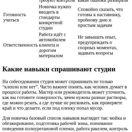
требуют контроля
какие ошибки разбирали
Новичка нужно
Спокойно сказать, что
вводить в
Готовность
готовы к наставнику,
стандарты
учиться
пробному дню и
конкретной
простым задачам
студии
Работа идёт с
Не завышать опыт,
автомобилем
предупреждать о
Ответственность
клиента и
спорных моментах,
дорогим
задавать вопросы
материалом
Какие навыки спрашивают студии
На собеседовании студия может спрашивать не только
“клеили или нет”. Часто важнее понять, как человек думает в
процессе работы. Мастер или руководитель может уточнить,
как вы готовите поверхность, зачем нужны разные растворы,
где можно резать, а где лучше не рисковать, как проверяете
край и что делаете, если под пленку попал мусор.
Для новичка базовый список навыков выглядит так: мойка и
обезжиривание, подготовка рабочей зоны, понимание
поведения полиуретановой пленки, работа ракелем, контроль