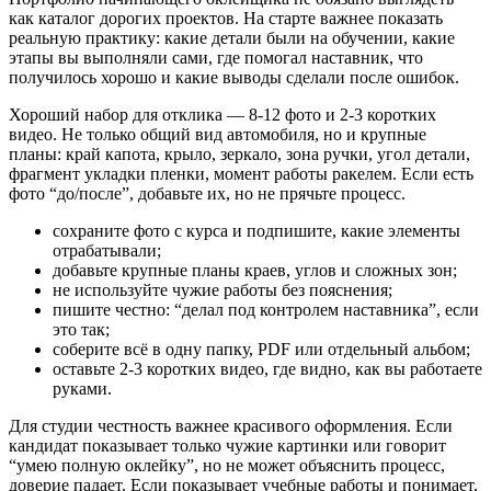
как каталог дорогих проектов. На старте важнее показать
реальную практику: какие детали были на обучении, какие
этапы вы выполняли сами, где помогал наставник, что
получилось хорошо и какие выводы сделали после ошибок.
Хороший набор для отклика — 8-12 фото и 2-3 коротких
видео. Не только общий вид автомобиля, но и крупные
планы: край капота, крыло, зеркало, зона ручки, угол детали,
фрагмент укладки пленки, момент работы ракелем. Если есть
фото “до/после”, добавьте их, но не прячьте процесс.
сохраните фото с курса и подпишите, какие элементы
отрабатывали;
добавьте крупные планы краев, углов и сложных зон;
не используйте чужие работы без пояснения;
пишите честно: “делал под контролем наставника”, если
это так;
соберите всё в одну папку, PDF или отдельный альбом;
оставьте 2-3 коротких видео, где видно, как вы работаете
руками.
Для студии честность важнее красивого оформления. Если
кандидат показывает только чужие картинки или говорит
“умею полную оклейку”, но не может объяснить процесс,
доверие падает. Если показывает учебные работы и понимает,